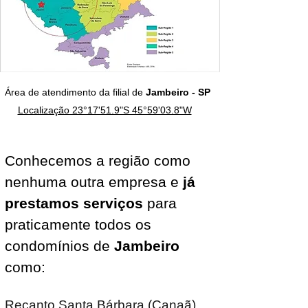
Área de atendimento da filial de
Jambeiro
- SP
Localização 23°17'51.9"S 45°59'03.8"W
Conhecemos a região como
nenhuma outra empresa e
já
prestamos serviços
para
praticamente todos os
condomínios de
Jambeiro
como:
Recanto Santa Bárbara (Canaã)