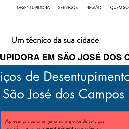
12
DESENTUPIDORA
SERVIÇOS
REGIÃO
QUEM S
(12) 99100-0788
Um técnico da sua cidade
UPIDORA EM SÃO JOSÉ DOS
iços de Desentupiment
São José dos Campos
Apresentamos uma gama abrangente de serviços
especializados em
desentupimento
para diversas