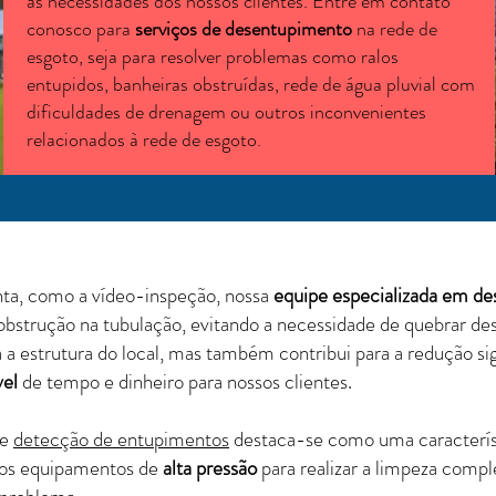
às necessidades dos nossos clientes. Entre em contato
conosco para
serviços de desentupimento
na rede de
esgoto, seja para resolver problemas como ralos
entupidos, banheiras obstruídas, rede de água pluvial com
dificuldades de drenagem ou outros inconvenientes
relacionados à rede de esgoto.
a, como a vídeo-inspeção, nossa
equipe especializada em d
 obstrução na tubulação, evitando a necessidade de quebrar de
 estrutura do local, mas também contribui para a redução sign
el
de tempo e dinheiro para nossos clientes.
de
detecção de entupimentos
destaca-se como uma característ
os equipamentos de
alta pressão
para realizar a limpeza comp