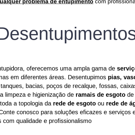
qualquer problema de entupimento
com profissiona
Desentupimento
tupidora
, oferecemos uma ampla gama de
servi
emas em diferentes áreas. Desentupimos
pias
,
vas
, tanques, bacias, poços de recalque, fossas, caix
 a limpeza e higienização de
ramais de esgoto
d
oda a topologia da
rede de esgoto
ou
rede de á
onte conosco para soluções eficazes e serviços 
 com qualidade e profissionalismo