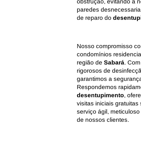
obstrução, evitando a 
paredes desnecessariam
de reparo do
desentup
Nosso compromisso com
condomínios residenci
região de
Sabará
. Com
rigorosos de desinfecç
garantimos a segurança
Respondemos rapidam
desentupimento
, ofe
visitas iniciais gratui
serviço ágil, meticulo
de nossos clientes.